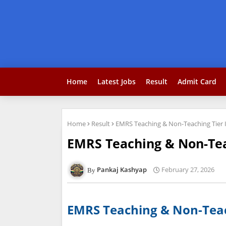
Home
Latest Jobs
Result
Admit Card
Home
Result
EMRS Teaching & Non-Teaching Tier I 
EMRS Teaching & Non-Teac
Pankaj Kashyap
February 27, 2026
EMRS Teaching & Non-Teach