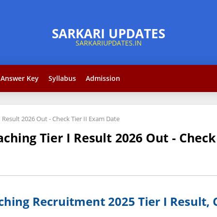
Answer Key
Syllabus
Admission
Result 2026 Out - Check Tier II Exam Date
hing Tier I Result 2026 Out - Check
ing Recruitment 2025 Tier I Result, 