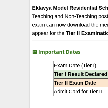
Eklavya Model Residential Sc
Teaching and Non-Teaching posts
exam can now download the merit 
appear for the
Tier II Examinatio
📅 Important Dates
Exam Date (Tier I)
Tier I Result Declared
Tier II Exam Date
Admit Card for Tier II