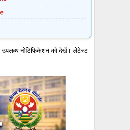
re
र उपलब्ध नोटिफिकेशन को देखें। लेटेस्ट