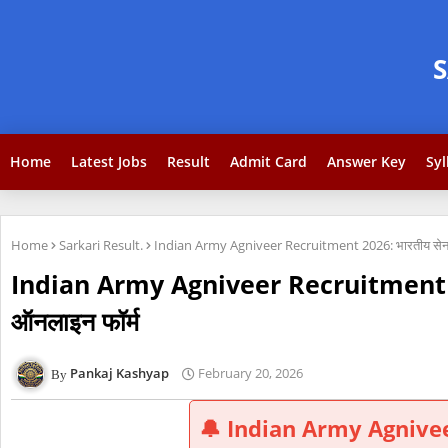
Home
Latest Jobs
Result
Admit Card
Answer Key
Syl
Home
Sarkari Result.
Indian Army Agniveer Recruitment 2026: भारतीय सेना में 25
Indian Army Agniveer Recruitment 2026: भा
ऑनलाइन फॉर्म
Pankaj Kashyap
February 20, 2026
🔔 Indian Army Agnive