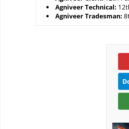
Agniveer Technical:
12t
Agniveer Tradesman:
8t
D