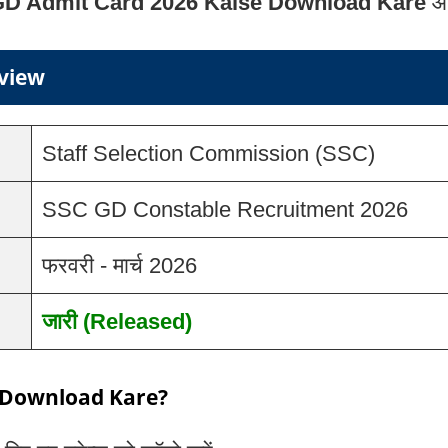
D Admit Card 2026 Kaise Download Kare
और
view
Staff Selection Commission (SSC)
SSC GD Constable Recruitment 2026
फरवरी - मार्च 2026
जारी (Released)
 Download Kare?