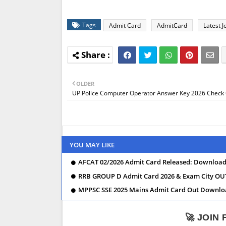
Tags
Admit Card
AdmitCard
Latest J
OLDER
UP Police Computer Operator Answer Key 2026 Check 
YOU MAY LIKE
AFCAT 02/2026 Admit Card Released: Download 
RRB GROUP D Admit Card 2026 & Exam City OUT
MPPSC SSE 2025 Mains Admit Card Out Downl
🚀 JOIN