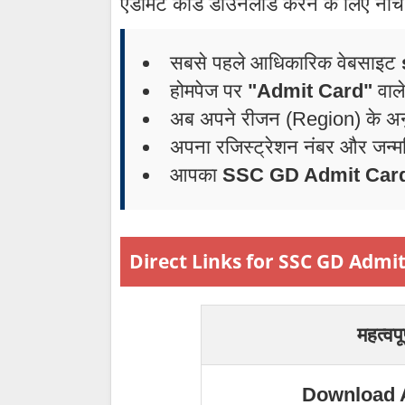
एडमिट कार्ड डाउनलोड करने के लिए नीचे द
सबसे पहले आधिकारिक वेबसाइट
होमपेज पर
"Admit Card"
वाले
अब अपने रीजन (Region) के अनु
अपना रजिस्ट्रेशन नंबर और जन्मत
आपका
SSC GD Admit Car
Direct Links for SSC GD Admi
महत्वपू
Download 