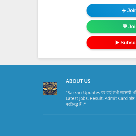
✈️ Jo
💬 Jo
▶️ Subsc
ABOUT US
"Sarkari Updates पर पाएं सभी सरकारी भर
Latest Jobs, Result, Admit Card और A
प्रतिबद्ध हैं।"