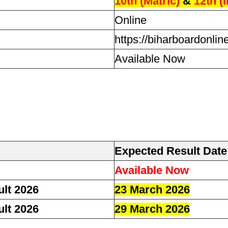
10th (Matric)
&
12th (
Online
https://biharboardonlin
Available Now
Expected Result Date
Available Now
ult 2026
23 March 2026
ult 2026
29 March 2026