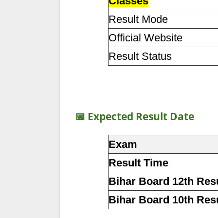
Classes
Result Mode
Official Website
Result Status
📅 Expected Result Date
Exam
Result Time
Bihar Board 12th Res
Bihar Board 10th Res