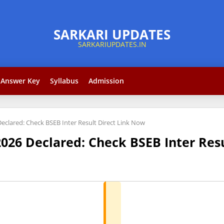
Answer Key
Syllabus
Admission
Declared: Check BSEB Inter Result Direct Link Now
2026 Declared: Check BSEB Inter Res