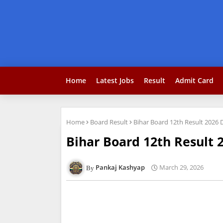
Home
Latest Jobs
Result
Admit Card
Home
Board Result
Bihar Board 12th Result 2026 
Bihar Board 12th Result 
Pankaj Kashyap
March 29, 2026