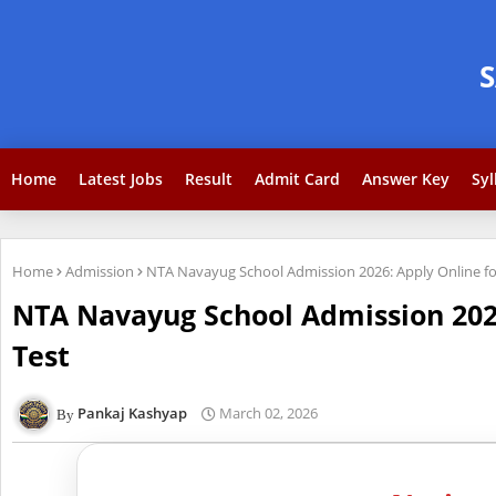
Home
Latest Jobs
Result
Admit Card
Answer Key
Syl
Home
Admission
NTA Navayug School Admission 2026: Apply Online fo
NTA Navayug School Admission 2026
Test
Pankaj Kashyap
March 02, 2026