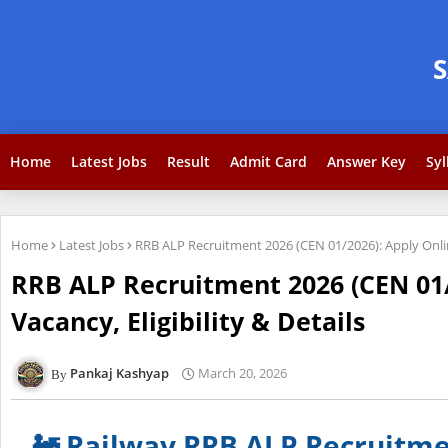
Home
Latest Jobs
Result
Admit Card
Answer Key
Syl
Home
Latest Jobs
RRB ALP Recruitment 2026 (CEN 01/2026): Apply Online 
RRB ALP Recruitment 2026 (CEN 01/2
Vacancy, Eligibility & Details
Pankaj Kashyap
March 20, 2026
🚂 Railway RRB ALP Recruitmen