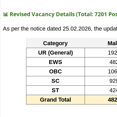
📊 Revised Vacancy Details (Total: 7201 Pos
As per the notice dated 25.02.2026, the updat
Category
Ma
UR (General)
19
EWS
48
OBC
10
SC
92
ST
42
Grand Total
48