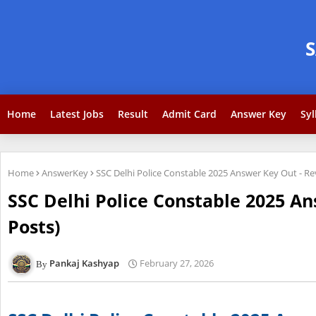
Home
Latest Jobs
Result
Admit Card
Answer Key
Syl
Home
AnswerKey
SSC Delhi Police Constable 2025 Answer Key Out - Rev
SSC Delhi Police Constable 2025 Ans
Posts)
Pankaj Kashyap
February 27, 2026