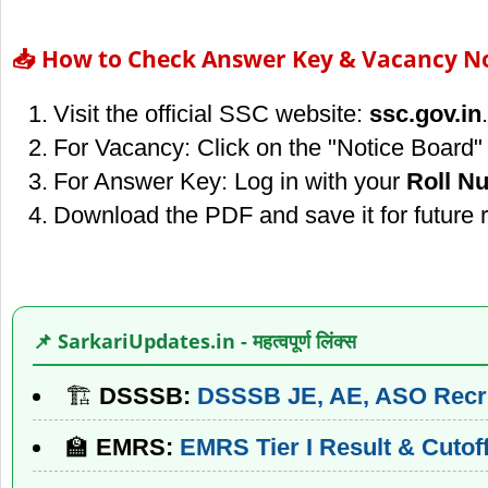
📥 How to Check Answer Key & Vacancy N
Visit the official SSC website:
ssc.gov.in
.
For Vacancy: Click on the "Notice Board" 
For Answer Key: Log in with your
Roll N
Download the PDF and save it for future 
📌 SarkariUpdates.in - महत्वपूर्ण लिंक्स
🏗️
DSSSB:
DSSSB JE, AE, ASO Recru
🏫
EMRS:
EMRS Tier I Result & Cutof