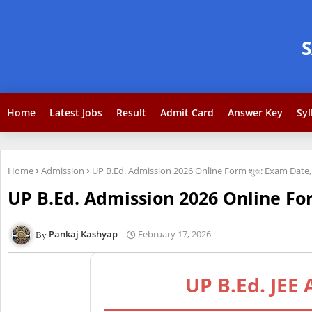
Home
Latest Jobs
Result
Admit Card
Answer Key
Syl
Home
Admission
UP B.Ed. Admission 2026 Online Form शुरू: Exam Date, Fees 
UP B.Ed. Admission 2026 Online Form शु
Pankaj Kashyap
February 17, 2026
UP B.Ed. JEE