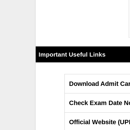
Important Useful Links
Download Admit Ca
Check Exam Date No
Official Website (U