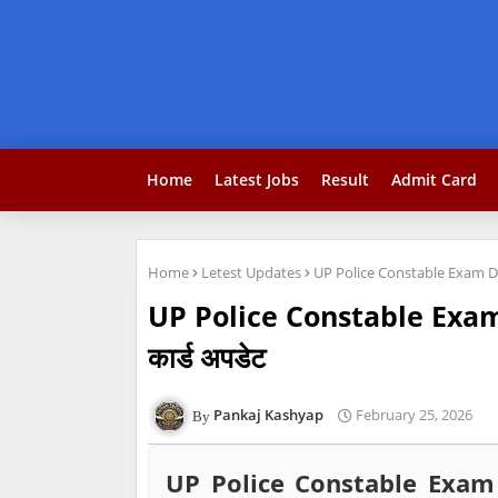
Home
Latest Jobs
Result
Admit Card
Home
Letest Updates
UP Police Constable Exam Date 2
UP Police Constable Exam Date
कार्ड अपडेट
Pankaj Kashyap
February 25, 2026
UP Police Constable Exam