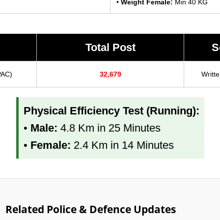
•
Weight Female:
Min 40 KG
Total Post
S
PAC)
32,679
Writt
Physical Efficiency Test (Running):
•
Male:
4.8 Km in 25 Minutes
•
Female:
2.4 Km in 14 Minutes
Related Police & Defence Updates