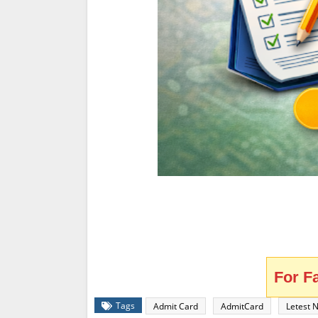
For F
Tags
Admit Card
AdmitCard
Letest 