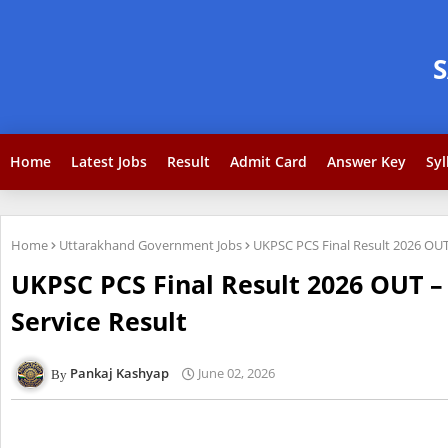
Home
Latest Jobs
Result
Admit Card
Answer Key
Syl
Home
Uttarakhand Government Jobs
UKPSC PCS Final Result 2026 OUT
UKPSC PCS Final Result 2026 OUT –
Service Result
Pankaj Kashyap
June 02, 2026