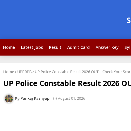
Home
Latest Jobs
Result
Admit Card
Answer Key
Syl
Home
UPPRPB
UP Police Constable Result 2026 OUT – Check Your Scor
UP Police Constable Result 2026 OU
Pankaj Kashyap
August 01, 2026