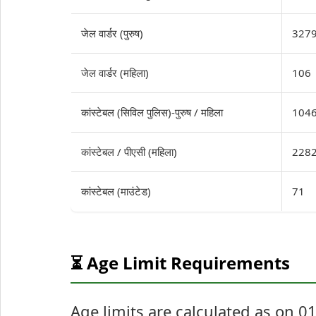
जेल वार्डर (पुरुष)
327
जेल वार्डर (महिला)
106
कांस्टेबल (सिविल पुलिस)-पुरुष / महिला
104
कांस्टेबल / पीएसी (महिला)
228
कांस्टेबल (माउंटेड)
71
⏳ Age Limit Requirements
Age limits are calculated as on 01